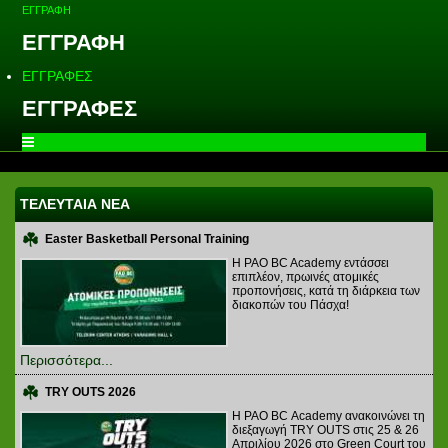
ΕΓΓΡΑΦΗ
ΕΓΓΡΑΦΗ
ΕΓΓΡΑΦΕΣ
ΕΓΓΡΑΦΕΣ
ΤΕΛΕΥΤΑΙΑ ΝΕΑ
Easter Basketball Personal Training
Η PAO BC Academy εντάσσει
επιπλέον, πρωινές ατομικές
προπονήσεις, κατά τη διάρκεια των
διακοπών του Πάσχα!
Περισσότερα...
TRY OUTS 2026
H PAO BC Academy ανακοινώνει τη
διεξαγωγή TRY OUTS στις 25 & 26
Απριλίου 2026 στο Green Court του