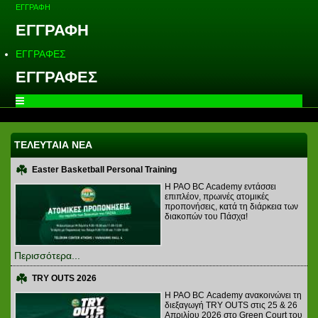
ΕΓΓΡΑΦΗ
ΕΓΓΡΑΦΗ
ΕΓΓΡΑΦΕΣ
ΕΓΓΡΑΦΕΣ
ΤΕΛΕΥΤΑΙΑ ΝΕΑ
Easter Basketball Personal Training
Η PAO BC Academy εντάσσει
επιπλέον, πρωινές ατομικές
προπονήσεις, κατά τη διάρκεια των
διακοπών του Πάσχα!
Περισσότερα...
TRY OUTS 2026
H PAO BC Academy ανακοινώνει τη
διεξαγωγή TRY OUTS στις 25 & 26
Απριλίου 2026 στο Green Court του