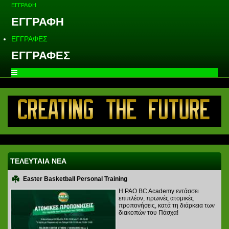
ΕΓΓΡΑΦΗ
ΕΓΓΡΑΦΗ
ΕΓΓΡΑΦΕΣ
ΕΓΓΡΑΦΕΣ
ΤΕΛΕΥΤΑΙΑ ΝΕΑ
Easter Basketball Personal Training
Η PAO BC Academy εντάσσει
επιπλέον, πρωινές ατομικές
προπονήσεις, κατά τη διάρκεια των
διακοπών του Πάσχα!