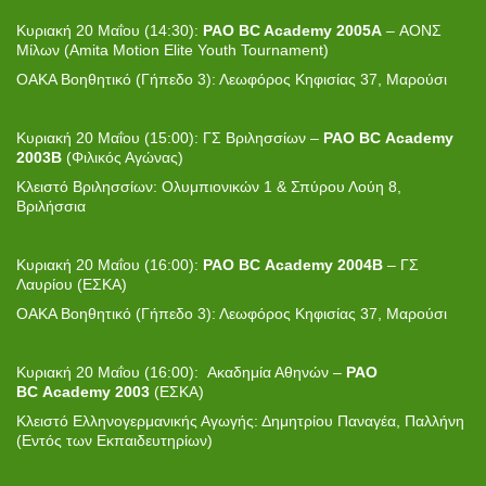
Κυριακή 20 Μαΐου
(
14:30
):
PAO BC Academy 2005A
– ΑΟΝΣ
Μίλων (Amita Motion Elite Youth Tournament)
ΟΑΚΑ Βοηθητικό (Γήπεδο 3): Λεωφόρος Κηφισίας 37, Μαρούσι
Κυριακή 20 Μαΐου (15:00): ΓΣ Βριλησσίων –
PAO
BC
Academy
2003
B
(Φιλικός Αγώνας)
Κλειστό Βριλησσίων: Ολυμπιονικών 1 & Σπύρου Λούη 8,
Βριλήσσια
Κυριακή 20 Μαΐου
(
16:00
)
:
PAO
BC
Academy
2004
B
– ΓΣ
Λαυρίου (ΕΣΚΑ)
ΟΑΚΑ Βοηθητικό (Γήπεδο 3): Λεωφόρος Κηφισίας 37, Μαρούσι
Κυριακή 20 Μαΐου (16:00): Ακαδημία Αθηνών –
PAO
BC Academy 2003
(ΕΣΚΑ)
Κλειστό Ελληνογερμανικής Αγωγής: Δημητρίου Παναγέα, Παλλήνη
(Εντός των Εκπαιδευτηρίων)