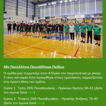
49ο Πανελλήνιο Πρωτάθλημα Παίδων
Η ομάδα μας συμμετείχε στον Α Όμιλο του τουρνουά και με ρεκόρ
3 νίκες και καμία ήττα προκρίθηκε στους ημιτελικούς τερματίζοντας
στη πρώτη θέση του ομίλου.
Game 1 Τρίτη 28/6 Παναθηναϊκός - Ηράκλειο Κρήτης 68-42 (Δείτε
τον αγώνα ξανά
εδώ
)
Game 2 Τετάρτη 29/6 Παναθηναϊκός - Ηρακλής Κοζάνης 70-40
(Δείτε τον αγώνα ξανά
εδώ
)