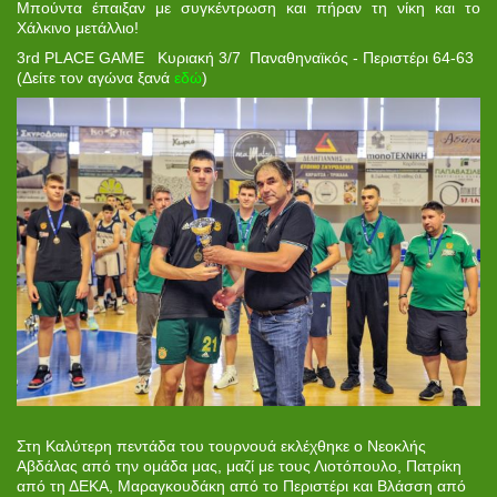
Μπούντα έπαιξαν με συγκέντρωση και πήραν τη νίκη και το
Χάλκινο μετάλλιο!
3rd PLACE GAME Κυριακή 3/7 Παναθηναϊκός - Περιστέρι 64-63
(Δείτε τον αγώνα ξανά
εδώ
)
Στη Καλύτερη πεντάδα του τουρνουά εκλέχθηκε ο Νεοκλής
Αβδάλας από την ομάδα μας, μαζί με τους Λιοτόπουλο, Πατρίκη
από τη ΔΕΚΑ, Μαραγκουδάκη από το Περιστέρι και Βλάσση από