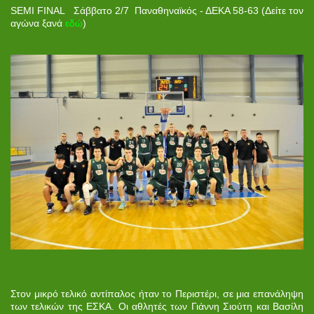
SEMI FINAL Σάββατο 2/7 Παναθηναϊκός - ΔΕΚΑ 58-63 (Δείτε τον
αγώνα ξανά
εδώ
)
Στον μικρό τελικό αντίπαλος ήταν το Περιστέρι, σε μια επανάληψη
των τελικών της ΕΣΚΑ. Οι αθλητές των Γιάννη Σιούτη και Βασίλη