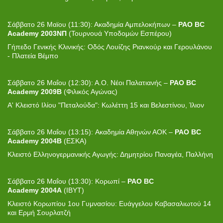
Σάββατο 26 Μαϊου (11:30): Ακαδημία Αμπελοκήπων –
PAO BC
Academy 2003
ΝΠ
(Τουρνουά Υποδομών Εσπέρου)
Γήπεδο Γενικής Κλινικής: Οδός Λουίζης Ριανκούρ και Γερουλάνου
- Πλατεία Βέμπο
Σάββατο 26 Μαΐου
(
12:30
)
: Α.Ο. Νέοι Παλατιανής –
PAO
BC
Academy
2009
B
(Φιλικός Αγώνας)
Α' Κλειστό Ιλίου "Πεταλούδα": Κωλέττη 15 και Βελεστίνου, Ίλιον
Σάββατο 26 Μαΐου
(
13:15
):
Ακαδημία Αθηνών ΑΟΚ –
PAO
BC
Academy
2004
B
(ΕΣΚΑ)
Κλειστό Ελληνογερμανικής Αγωγής: Δημητρίου Παναγέα, Παλλήνη
Σάββατο 26 Μαΐου (
13:30
)
: Κορωπί –
PAO
BC
Academy
2004A
(ΙΒΥΤ)
Κλειστό Κορωπίου 1ου Γυμνασίου: Ευάγγελου Καβασαλιωτού 14
και Ερμή Σουρλατζή