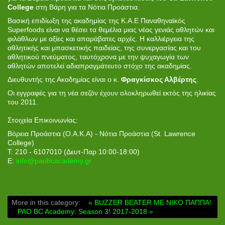
College
στη Βάρη για τα Νότια Προάστια.
Βασική επιδίωξη της ακαδημίας της Κ.Α.Ε Παναθηναϊκός
Superfoods είναι να θέσει τα θεμέλια μιας νέας γενιάς αθλητών και
φιλάθλων με αξίες και απαράβατες αρχές. Η καλλιέργεια της
αθλητικής και μπασκετικής παιδείας, της συνεργασίας και του
αθλητικού πνεύματος, ταυτόχρονα με την ψυχαγωγία των
αθλητών αποτελεί αδιαπραγμάτευτο στόχο της ακαδημίας.
Διευθυντής της Ακαδημίας είναι ο κ.
Φραγκίσκος Αλβέρτης
.
Οι εγγραφές για τη νέα σεζόν έχουν ολοκληρωθεί εκτός της ηλικίας
του 2011.
Στοιχεία Επικοινωνίας:
Βόρεια Προάστια (Ο.Α.Κ.Α) - Νότια Προάστια (St. Lawrence
College)
Τ: 210 - 6107010 (Δευτ-Παρ 10:00-18:00)
E:
info@paobcacademy.gr
More in this category:
« BUZZER BEATER ΜΕ ΝΙΚΟ ΠΑΠΠΑ!
PAO BC Academy: Season 3! 2017-2018 »