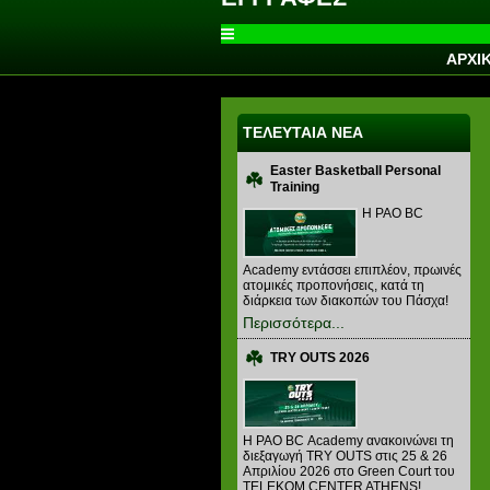
ΑΡΧΙ
ΤΕΛΕΥΤΑΙΑ ΝΕΑ
Easter Basketball Personal
Training
Η PAO BC
Academy εντάσσει επιπλέον, πρωινές
ατομικές προπονήσεις, κατά τη
διάρκεια των διακοπών του Πάσχα!
Περισσότερα...
TRY OUTS 2026
H PAO BC Academy ανακοινώνει τη
διεξαγωγή TRY OUTS στις 25 & 26
Απριλίου 2026 στο Green Court του
TELEKOM CENTER ATHENS!