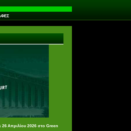
ΑΦΕΣ
& 26
Απριλίου
2026 στο
Green