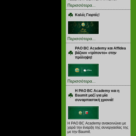
Περισσότερα...
Καλές Γιορτές!
Περισσότερα...
PAO BC Academy και Affidea
βάζουν «τρίποντο» στην
πρόληψη!
Περισσότερα...
Η PAO BC Academy και η
Baumit μαζί για μία
συναρπαστική χρονιά!
Η PAO BC Academy ανακοινώνει με
χαρά την έναρξη της συνεργασίας της
με την Baumit.