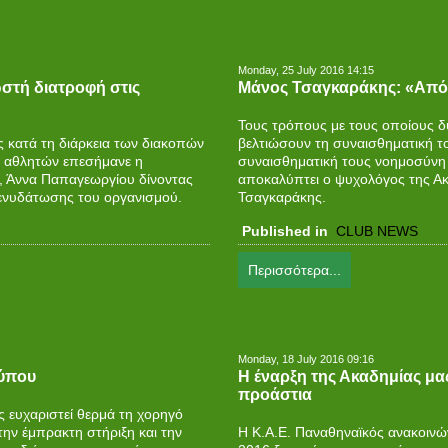
Monday, 25 July 2016 14:15
στή διατροφή στις
Μάνος Τσαγκαράκης: «Απόλ
Τους τρόπους με τους οποίους δύ
 κατά τη διάρκεια των διακοπών
βελτιώσουν τη συναισθηματική το
ν αθλητών επεσήμανε η
συναισθηματική τους νοημοσύνη 
, Άννα Παπαγεωργίου δίνοντας
αποκαλύπτει ο ψυχολόγος της Α
 ενυδάτωσης του οργανισμού.
Τσαγκαράκης.
Published in
CLUB NEWS
Περισσότερα...
Monday, 18 July 2016 09:16
Τύπου
Η έναρξη της Ακαδημίας μας
προάστια
 ευχαριστεί θερμά τη χορηγό
ην έμπρακτη στήριξη και την
Η Κ.Α.Ε. Παναθηναϊκός ανακοινών