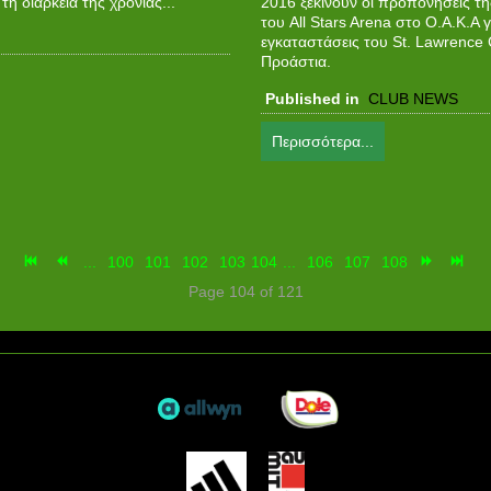
η διάρκεια της χρονιάς...
2016 ξεκινούν οι προπονήσεις τη
του All Stars Arena στο Ο.Α.Κ.Α γ
εγκαταστάσεις του St. Lawrence 
Προάστια.
Published in
CLUB NEWS
Περισσότερα...
...
100
101
102
103
104
...
106
107
108
Page 104 of 121