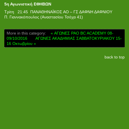
5η Αγωνιστική ΕΦΗΒΩΝ
Τρίτη 21:45 ΠΑΝΑΘΗΝΑΪΚΟΣ ΑΟ – ΓΣ ΔΑΦΝΗ ΔΑΦΝΙΟΥ
Π. Γιαννακόπουλος (Αναστασίου Τσόχα 41)
More in this category:
« ΑΓΩΝΕΣ PAO BC ACADEMY 08-
09/10/2016
ΑΓΩΝΕΣ ΑΚΑΔΗΜΙΑΣ ΣΑΒΒΑΤΟΚΥΡΙΑΚΟΥ 15-
16 Οκτωβρίου »
back to top