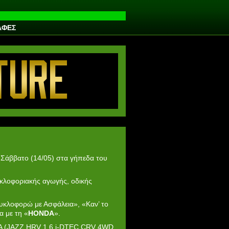
ΑΦΕΣ
Σάββατο (14/05) στα γήπεδα του
κλοφοριακής αγωγής, οδικής
υκλοφορώ με Ασφάλεια», «Καν’ το
α με τη «
HONDA
».
NDA (JAZZ,HRV 1.6 i-DTEC,CRV 4WD