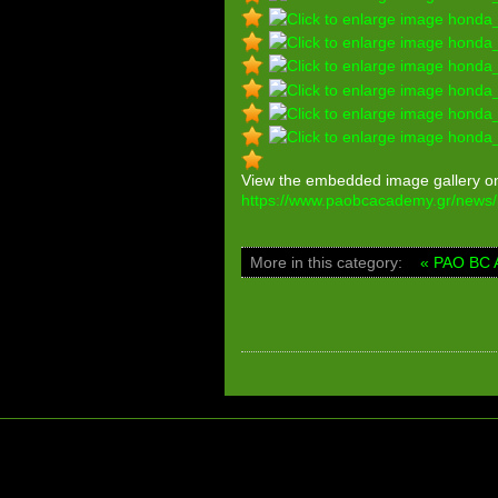
View the embedded image gallery onl
https://www.paobcacademy.gr/news
More in this category:
« PAO BC 