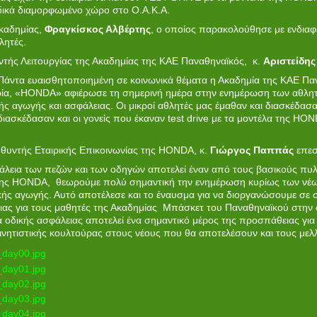
ιδικά διαμορφωμένο χώρο στο Ο.Α.Κ.Α.
καδημίας,
Φραγκίσκος Αλβέρτης
, ο οποίος παρακολούθησε με ενδιαφ
λητές.
ντής Λειτουργίας της Ακαδημίας της ΚΑΕ Παναθηναϊκός, κ.
Αριστείδη
Πάντα ευαισθητοποιημένη σε κοινωνικά θέματα η Ακαδημία της ΚΑΕ Παν
ιρία, «HONDA» αφιέρωσε τη σημερινή ημέρα στην ενημέρωση των αθλη
ής αγωγής και ασφάλειας. Οι μικροί αθλητές μας έμαθαν και διασκέδασ
σκέδασαν και οι γονείς που έκαναν test drive με τα μοντέλα της HON
υθυντής Εταιρικής Επικοινωνίας της HONDA, κ.
Γιώργος Παππάς
επεσ
λεια των πεζών και των οδηγών αποτελεί έναν από τους βασικούς πυ
ης HONDA, θεωρούμε πολύ σημαντική την ενημέρωση κυρίως των νέων
κής αγωγής. Αυτό αποτέλεσε και το έναυσμα για να διοργανώσουμε σε
ας για τους μαθητές της Ακαδημίας Μπάσκετ του Παναθηναϊκού στην ο
 οδικής ασφάλειας αποτελεί ένα σημαντικό μέρος της προσπάθειας για
ινητιστικής κουλτούρας στους νέους που θα αποτελέσουν και τους μελ