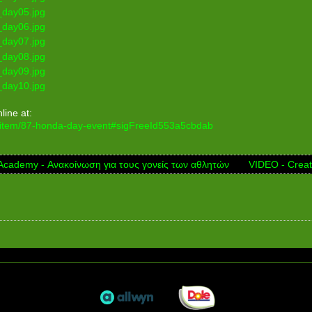
ine at:
/item/87-honda-day-event#sigFreeId553a5cbdab
Academy - Ανακοίνωση για τους γονείς των αθλητών
VIDEO - Creat