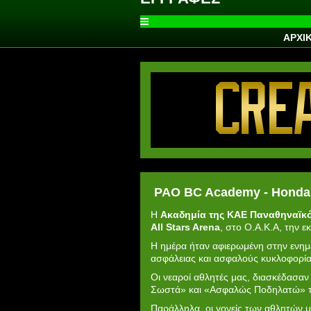
ΑΡΧΙ
PAO BC Academy - Honda 
Η
Ακαδημία της ΚΑΕ Παναθηναϊκ
All Stars Arena
, στο Ο.Α.Κ.Α, την 
Η ημέρα ήταν αφιερωμένη στην ενημ
ασφάλειας και ασφαλούς κυκλοφορία
Οι νεαροί αθλητές μας, διασκέδασα
Σωστά» και «Ασφαλώς Ποδηλατώ» 
Παράλληλα, οι γονείς των αθλητών 