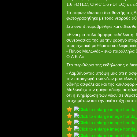
1.6 i-DTEC, CIVIC 1.6 i-DTEC) σε ε
Το παρών έδωσε ο διευθυντής της Α
φωτογραφήθηκε με τους νεαρούς αθ
Στο event παραβρέθηκε και ο Διευθυ
«Είναι μια πολύ όμορφη εκδήλωση. 
συνεργασίας της με την χορηγό ετα
τους σχετικά με θέματα κυκλοφοριακ
«Πάνος Μυλωνάς» ενώ παράλληλα δια
Ο.Α.Κ.Α».
Στο περιθώριο της εκδήλωσης ο Διε
«Λαμβάνοντας υπόψη μας ότι η ασφά
την παραγωγή των νέων μοντέλων τ
οδικής ασφάλειας και της κυκλοφορι
Μυλωνάς» την ημέρα οδικής ασφάλει
ότι η ενημέρωση των νέων σε θέματα
ατυχημάτων και την ανάπτυξη αυτοκ