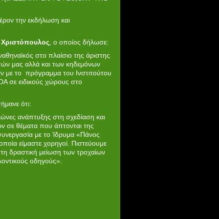
έρον την εκδήλωση και
ς Χριστόπουλος
, ο οποίος δήλωσε:
αθηναϊκός στο πλαίσιο της άριστης
τών μας αλλά και των κηδεμόνων
αν με το πρόγραμμα του Ινστιτούτου
DA σε ειδικούς χώρους στο
ήμανε ότι:
λώνες ανάπτυξης στη σχεδίαση και
 σε θέματα που άπτονται της
 συνεργασία με το Ίδρυμα «Πάνος
ποία είμαστε χορηγοί. Πιστεύουμε
 τη δραστική μείωση των τροχαίων
λοντικούς οδηγούς».