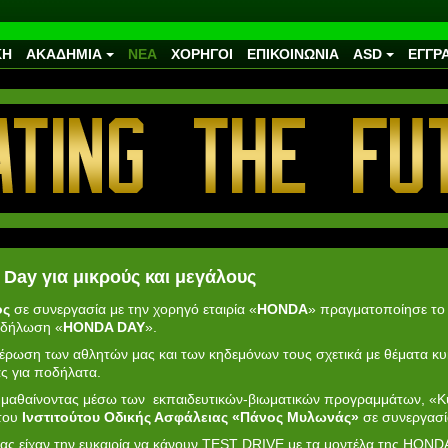
ΚΗ
ΑΚΑΔΗΜΙΑ
ΝΕΑ
ΧΟΡΗΓΟΙ
ΕΠΙΚΟΙΝΩΝΙΑ
ASD
ΕΓΓΡ
Day για μικρούς και μεγάλους
ός
σε συνεργασία με την χορηγό εταιρία «
HONDA
» πραγματοποίησε το 
εκδήλωση «
HONDA DAY
».
έρωση των αθλητών μας και των κηδεμόνων τους σχετικά με θέματα κυ
ς για ποδήλατα.
ν μαθαίνοντας μέσω των εκπαιδευτικών-βιωματικών προγραμμάτων, «Κ
του
Ινστιτούτου Οδικής Ασφάλειας «Πάνος Μυλωνάς»
σε συνεργασί
μας είχαν την ευκαιρία να κάνουν TEST DRIVE με τα μοντέλα της HO