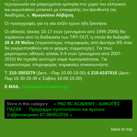
τεχνογνωσία και μακροχρόνια εμπειρία στο χώρο του ελληνικού
και ευρωπαϊκού μπάσκετ με επικεφαλής τον Διευθυντή της
Ακαδημίας, κ.
Φραγκίσκο Αλβέρτη
.
Οι προεγγραφές για τη νέα σεζόν έχουν ήδη ξεκινήσει.
Οι αθλητές ηλικίας 10-17 ετών (γεννημένοι από 1999-2006) θα
περάσουν από τη διαδικασία των TRY OUT, η οποία θα διεξαχθεί
28 & 29 Μαΐου
(περισσότερες πληροφορίες από Δευτέρα 9/5 όταν
θα ενεργοποιηθούν και οι φόρμες συμμετοχής). Για τους
μικρότερους αθλητές ηλικίας 6-9 ετών (γεννημένοι από 2007-
2010) θα τηρηθεί αυστηρά σειρά προτεραιότητας. Για
περισσότερες πληροφορίες παρακαλώ επικοινωνήστε:
T:
210-3503279
(Δευτ. –Παρ 10.00-18.00) &
210-6107010
(Δευτ.-
Παρ 16.30-20.30 κ’ Σαβ/κο 10.00-15.00)
E-MAIL
:
info@paobcacademy.gr
More in this category:
« PAO BC ACADEMY - ΔΙΑΚΟΠΕΣ
ΠΑΣΧΑ
Πρόγραμμα προπονήσεων και αγώνων
Σαββατοκύριακο 07-08/05/2016 »
back to top