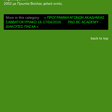
2002 με Πρωτέα Βούλας φιλικό εντός.
More in this category:
« ΠΡΟΓΡΑΜΜΑ ΑΓΩΝΩΝ ΑΚΑΔΗΜΙΑΣ
ΣΑΒΒΑΤΟΚΥΡΙΑΚΟ 16-17/04/2016
PAO BC ACADEMY -
ΔΙΑΚΟΠΕΣ ΠΑΣΧΑ »
back to top