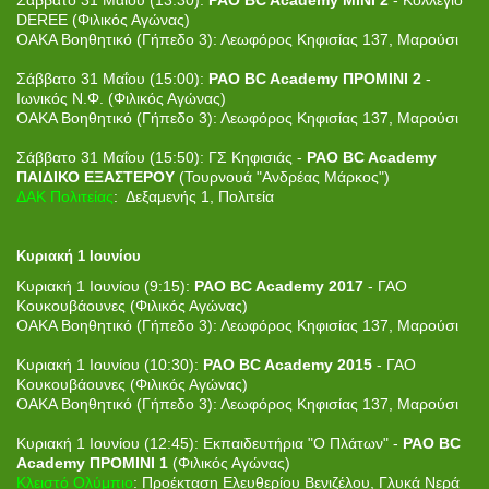
Σάββατο 31 Μαΐου (13:30):
PAO BC Academy ΜΙΝΙ 2
- Κολλέγιο
DEREE (Φιλικός Αγώνας)
ΟΑΚΑ Βοηθητικό (Γήπεδο 3): Λεωφόρος Κηφισίας 137, Μαρούσι
Σάββατο 31 Μαΐου (15:00):
PAO BC Academy ΠΡΟΜΙΝΙ 2
-
Ιωνικός Ν.Φ. (Φιλικός Αγώνας)
ΟΑΚΑ Βοηθητικό (Γήπεδο 3): Λεωφόρος Κηφισίας 137, Μαρούσι
Σάββατο 31 Μαΐου (15:50): ΓΣ Κηφισιάς -
PAO BC Academy
ΠΑΙΔΙΚΟ ΕΞΑΣΤΕΡΟΥ
(Τουρνουά "Ανδρέας Μάρκος")
ΔΑΚ Πολιτείας
: Δεξαμενής 1, Πολιτεία
Κυριακή 1 Ιουνίου
Κυριακή 1 Ιουνίου (9:15):
PAO BC Academy 2017
- ΓΑΟ
Κουκουβάουνες (Φιλικός Αγώνας)
ΟΑΚΑ Βοηθητικό (Γήπεδο 3): Λεωφόρος Κηφισίας 137, Μαρούσι
Κυριακή 1 Ιουνίου (10:30):
PAO BC Academy 2015
- ΓΑΟ
Κουκουβάουνες (Φιλικός Αγώνας)
ΟΑΚΑ Βοηθητικό (Γήπεδο 3): Λεωφόρος Κηφισίας 137, Μαρούσι
Κυριακή 1 Ιουνίου (12:45): Εκπαιδευτήρια "Ο Πλάτων" -
PAO BC
Academy ΠΡΟΜΙΝΙ 1
(Φιλικός Αγώνας)
Κλειστό Ολύμπιο
: Προέκταση Ελευθερίου Βενιζέλου, Γλυκά Νερά