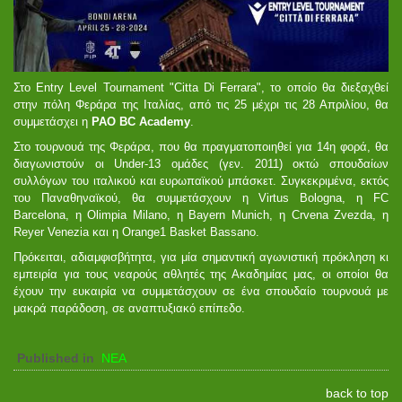
Στο Entry Level Tournament "Citta Di Ferrara", το οποίο θα διεξαχθεί
στην πόλη Φεράρα της Ιταλίας, από τις 25 μέχρι τις 28 Απριλίου, θα
συμμετάσχει η
PAO BC Academy
.
Στο τουρνουά της Φεράρα, που θα πραγματοποιηθεί για 14η φορά, θα
διαγωνιστούν οι Under-13 ομάδες (γεν. 2011) οκτώ σπουδαίων
συλλόγων του ιταλικού και ευρωπαϊκού μπάσκετ. Συγκεκριμένα, εκτός
του Παναθηναϊκού, θα συμμετάσχουν η Virtus Bologna, η FC
Barcelona, η Olimpia Milano, η Bayern Munich, η Crvena Zvezda, η
Reyer Venezia και η Orange1 Basket Bassano.
Πρόκειται, αδιαμφισβήτητα, για μία σημαντική αγωνιστική πρόκληση κι
εμπειρία για τους νεαρούς αθλητές της Ακαδημίας μας, οι οποίοι θα
έχουν την ευκαιρία να συμμετάσχουν σε ένα σπουδαίο τουρνουά με
μακρά παράδοση, σε αναπτυξιακό επίπεδο.
Published in
ΝΕΑ
back to top