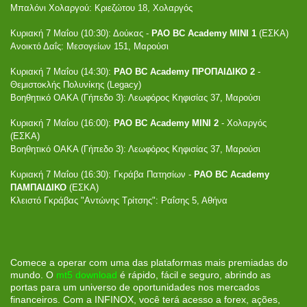
Μπαλόνι Χολαργού: Κριεζώτου 18, Χολαργός
Κυριακή 7 Μαΐου (10:30): Δούκας -
PAO BC Academy MINI 1
(ΕΣΚΑ)
Ανοικτό Δαΐς: Μεσογείων 151, Μαρούσι
Κυριακή 7 Μαΐου (14:30):
PAO BC Academy ΠΡΟΠΑΙΔΙΚΟ 2
-
Θεμιστοκλής Πολυνίκης (Legacy)
Βοηθητικό ΟΑΚΑ (Γήπεδο 3): Λεωφόρος Κηφισίας 37, Μαρούσι
Κυριακή 7 Μαΐου (16:00):
PAO BC Academy ΜΙΝΙ 2
- Χολαργός
(ΕΣΚΑ)
Βοηθητικό ΟΑΚΑ (Γήπεδο 3): Λεωφόρος Κηφισίας 37, Μαρούσι
Κυριακή 7 Μαΐου (16:30): Γκράβα Πατησίων -
PAO BC Academy
ΠΑΜΠΑΙΔΙΚΟ
(ΕΣΚΑ)
Κλειστό Γκράβας "Αντώνης Τρίτσης": Ραΐσης 5, Αθήνα
Comece a operar com uma das plataformas mais premiadas do
mundo. O
mt5 download
é rápido, fácil e seguro, abrindo as
portas para um universo de oportunidades nos mercados
financeiros. Com a INFINOX, você terá acesso a forex, ações,