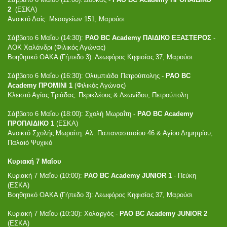
2
(ΕΣΚΑ)
Ανοικτό Δαΐς: Μεσογείων 151, Μαρούσι
Σάββατο 6 Μαΐου (14:30):
PAO BC Academy ΠΑΙΔΙΚΟ ΕΞΑΣΤΕΡΟΣ
-
ΑΟΚ Χαλάνδρι
(Φιλικός Αγώνας)
Βοηθητικό ΟΑΚΑ (Γήπεδο 3): Λεωφόρος Κηφισίας 37, Μαρούσι
Σάββατο 6 Μαΐου (16:30): Ολυμπιάδα Πετρούπολης -
PAO BC
Academy ΠΡΟΜΙΝΙ 1
(Φιλικός Αγώνας)
Κλειστό Αγίας Τριάδας: Περικλέους & Λεωνίδου, Πετρούπολη
Σάββατο 6 Μαΐου (18:00): Σχολή Μωραΐτη -
PAO BC Academy
ΠΡΟΠΑΙΔΙΚΟ 1
(ΕΣΚΑ)
Ανοικτό Σχολής Μωραΐτη: Αλ. Παπαναστασίου 46 & Αγίου Δημητρίου,
Παλαιό Ψυχικό
Κυριακή 7 Μαΐου
Κυριακή 7 Μαΐου (10:00):
PAO BC Academy JUNIOR 1
- Πεύκη
(ΕΣΚΑ)
Βοηθητικό ΟΑΚΑ (Γήπεδο 3): Λεωφόρος Κηφισίας 37, Μαρούσι
Κυριακή 7 Μαΐου (10:30): Χολαργός -
PAO BC Academy JUNIOR 2
(ΕΣΚΑ)