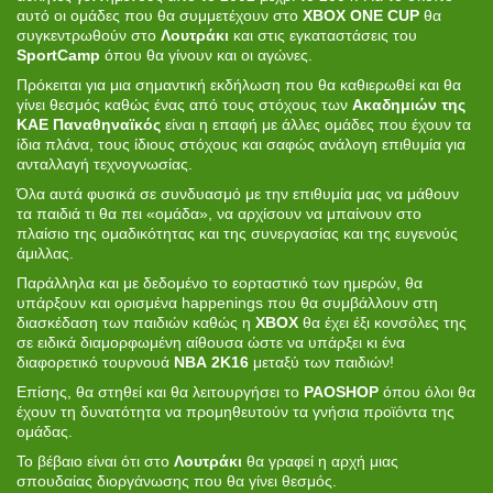
αυτό οι ομάδες που θα συμμετέχουν στο
XBOX ONE CUP
θα
συγκεντρωθούν στο
Λουτράκι
και στις εγκαταστάσεις του
SportCamp
όπου θα γίνουν και οι αγώνες.
Πρόκειται για μια σημαντική εκδήλωση που θα καθιερωθεί και θα
γίνει θεσμός καθώς ένας από τους στόχους των
Ακαδημιών της
ΚΑΕ Παναθηναϊκός
είναι η επαφή με άλλες ομάδες που έχουν τα
ίδια πλάνα, τους ίδιους στόχους και σαφώς ανάλογη επιθυμία για
ανταλλαγή τεχνογνωσίας.
Όλα αυτά φυσικά σε συνδυασμό με την επιθυμία μας να μάθουν
τα παιδιά τι θα πει «ομάδα», να αρχίσουν να μπαίνουν στο
πλαίσιο της ομαδικότητας και της συνεργασίας και της ευγενούς
άμιλλας.
Παράλληλα και με δεδομένο το εορταστικό των ημερών, θα
υπάρξουν και ορισμένα happenings που θα συμβάλλουν στη
διασκέδαση των παιδιών καθώς η
XBOX
θα έχει έξι κονσόλες της
σε ειδικά διαμορφωμένη αίθουσα ώστε να υπάρξει κι ένα
διαφορετικό τουρνουά
ΝΒΑ 2Κ16
μεταξύ των παιδιών!
Επίσης, θα στηθεί και θα λειτουργήσει το
PAOSHOP
όπου όλοι θα
έχουν τη δυνατότητα να προμηθευτούν τα γνήσια προϊόντα της
ομάδας.
Το βέβαιο είναι ότι στο
Λουτράκι
θα γραφεί η αρχή μιας
σπουδαίας διοργάνωσης που θα γίνει θεσμός.