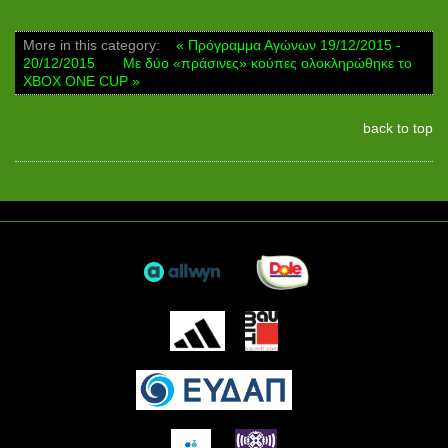
More in this category:
« Πρόγραμμα Αγώνων 19/12/2015 -
20/12/2015
Με δύο «πράσινες» κούπες ολοκληρώθηκε το
XBOX ONE CUP »
back to top