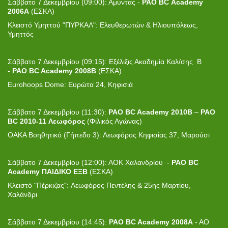
Σάββατο 7 Δεκεμβρίου (09:00): Αμύντας -
PAO
BC
Academy
2006
A
(ΕΣΚΑ)
Κλειστό Υμηττού "ΠΥΡΚΑΛ": Ελευθερωτών & Ηλιουπόλεως,
Υμηττός
Σάββατο 7 Δεκεμβρίου (0
9
:
15): Εξέλιξις Ακαδημία Καλ/σης Β
-
PAO BC Academy 2008B
(ΕΣΚΑ)
Eurohoops Dome: Ευρώτα 24, Κηφισιά
Σάββατο 7 Δεκεμβρίου (11:30):
PAO BC
Academy
2010
B
–
PAO
BC 2010-11 Λεωφόρος
(Φιλικός Αγώνας)
ΟΑΚΑ Βοηθητικό (Γήπεδο 3): Λεωφόρος Κηφισίας 37, Μαρούσι
Σάββατο 7 Δεκεμβρίου (12:00): ΑΟΚ Χαλανδρίου -
PAO BC
Academy
ΠΑΙΔΙΚΟ ΕΞΒ
(ΕΣΚΑ)
Κλειστό "Πέρκιζας": Λεωφόρος Πεντέλης & 25ης Μαρτίου,
Χαλάνδρι
Σάββατο 7 Δεκεμβρίου (14:45):
PAO BC Academy 2008Α
- ΑΟ