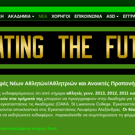
ΚΗ
ΑΚΑΔΗΜΙΑ
ΝΕΑ
ΧΟΡΗΓΟΙ
ΕΠΙΚΟΙΝΩΝΙΑ
ASD
ΕΓΓΡ
ές Νέων Αθλητών/Αθλητριών και Ανοικτές Προπονή
 ενδιαφερόμενους ότι από σήμερα
αθλητές γενν. 2013, 2012, 2011 κ
θούν στα τμήματά της
μπορούν να προεγγραφούν στην Ακαδημία για τη
 εγκαταστάσεις τις Ακαδημίας (ΟΑΚΑ, St Lawrence College, Εγκαταστά
νούνται αποκλειστικά στις Εγκαταστάσεις Λεωφόρου Αλεξάνδρας.
Οι θέ
ια να εκδηλώσετε ενδιαφέρον, παρακαλείσθε να συμπληρώσετε τη φόρ
rations/academy-enquiry-form