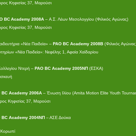
όρος Κηφισίας 37, Μαρούσι
O BC A
cademy
2008A
– Α.Σ. Λέων Μεσολογγίου (Φιλικός Aγώνας)
όρος Κηφισίας 37, Μαρούσι
αιδευτήρια «Νέα Παιδεία» –
PAO
BC
Academy
2008Β
(Φιλικός Αγώνας
τηρίων «Νέα Παιδεία»: Νεφέλης 1, Αφαία Χαϊδαρίου
Κολλεγίου Ντερή –
PAO
BC
Academy
2005ΝΠ
(ΕΣΚΑ)
ασκευή
O
BC
Academy
2006Α
– Ένωση Ιλίου (Amita Motion Elite Youth Tourn
ρος Κηφισίας 37, Μαρούσι
O
BC
Academy
2004ΝΠ
– ΑΣΕ Δούκα
ΣΚΑ)
, Κορωπί