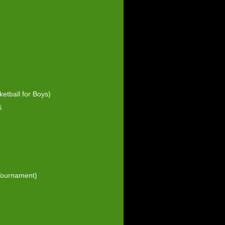
tball for Boys)
ί
 Tournament)