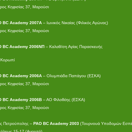
ρος Κηφισίας 37, Μαρούσι
O
BC
Academy
2007
A
– Ιωνικός Νικαίας (Φιλικός Αγώνας)
ρος Κηφισίας 37, Μαρούσι
O BC
Academy
2006ΝΠ
– Καλαθ/ση Αγίας Παρασκευής
ΣΚΑ)
, Κορωπί
O
BC
Academy
2006Α
– Ολυμπιάδα Παπάγου (ΕΣΚΑ)
ρος Κηφισίας 37, Μαρούσι
O
BC
Academy
2006Β
– ΑΟ Φιλοθέης (ΕΣΚΑ)
ρος Κηφισίας 37, Μαρούσι
ρης Πετρούπολης –
PAO BC
Academy
2003
(Τουρνουά Υποδομών Εσπέ
λεως 15-17 (Ανοιχτό)