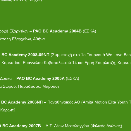
εροχή Εξαρχείων –
PAO
BC
Academy
2004
B
(ΕΣΚΑ)
άπολη Εξαρχείων, Αθήνα
O
BC
Academy
2008-09ΝΠ
(Συμμετοχή στο 1o Τουρνουά We Love Baske
υ Κορωπίου: Ευάγγελου Καβασαλιωτού 14 και Ερμή Σουρλατζή, Κορωπ
Ε Δούκα –
PAO BC A
cademy
2005
A
(ΕΣΚΑ)
ρμα Σωρού, Παράδεισος, Μαρούσι
 BC A
cademy
2006ΝΠ
– Παναθηναϊκός ΑΟ (Amita Motion Elite Youth
, Κορωπί
 BC A
cademy
2007B
– Α.Σ. Λέων Μεσολογγίου (Φιλικός Aγώνας)