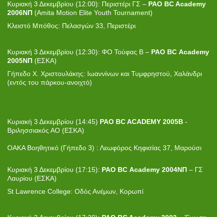
Κυριακή 3 Δεκεμβρίου (12:00): Περιστέρι ΓΣ –
PAO BC Academy
2006
ΝΠ
(Amita Motion Elite Youth Tournament)
Κλειστό Μπόθος: Πελασγών 33, Περιστέρι
Κυριακή 3 Δεκεμβρίου (12:30): ΦΟ Τούφας Β –
PAO
BC
Academy
2005
N
Π
(ΕΣΚΑ)
Γήπεδο Χ. Χριστουλάκης: Ιωαννίνων και Τυμφρηστού, Χαλάνδρι
(εντός του πάρκου-ανοιχτό)
Κυριακή 3 Δεκεμβρίου (14:45)
PAO BC ACADEMY 2005B
-
Βριλησσιακός ΑΟ (ΕΣΚΑ)
ΟΑΚΑ Βοηθητικό (Γήπεδο 3) : Λεωφόρος Κηφισίας 37, Μαρούσι
Κυριακή 3 Δεκεμβρίου (17:15):
PAO
BC
Academy
2004ΝΠ
– ΓΣ
Λαυρίου (ΕΣΚΑ)
St Lawrence College: Οδός Ανέμων, Κορωπί