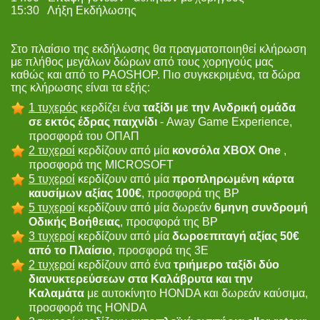
15:30 Λήξη Εκδήλωσης
Στο πλαίσιο της εκδήλωσης θα πραγματοποιηθεί κλήρωση
με πλήθος μεγάλων δώρων από τους χορηγούς μας
καθώς και από το PAOSHOP. Πιο συγκεκριμένα, τα δώρα
της κλήρωσης είναι τα εξής:
1 τυχερός
κερδίζει ένα
ταξίδι με την Ανδρική ομάδα
σε εκτός έδρας παιχνίδι
- Away Game Experience,
προσφορά του ΟΠΑΠ
2 τυχεροί
κερδίζουν από μία
κονσόλα ΧΒΟΧ One
,
προσφορά της MICROSOFT
5 τυχεροί
κερδίζουν από μία
προπληρωμένη κάρτα
καυσίμων αξίας 100€
, προσφορά της ΒP
5 τυχεροί
κερδίζουν από μία δωρεάν
6μηνη συνδρομή
Οδικής Βοήθειας
, προσφορά της ΒP
3 τυχεροί
κερδίζουν από μία
δωροεπιταγή αξίας 50€
από το Πλαίσιο
, προσφορά της 3Ε
2 τυχεροί
κερδίζουν από ένα
τριήμερο ταξίδι δύο
διανυκτερεύσεων στα Καλάβρυτα και την
Καλαμάτα
με αυτοκίνητο ΗONDA και δωρεάν καύσιμα,
προσφορά της HONDA