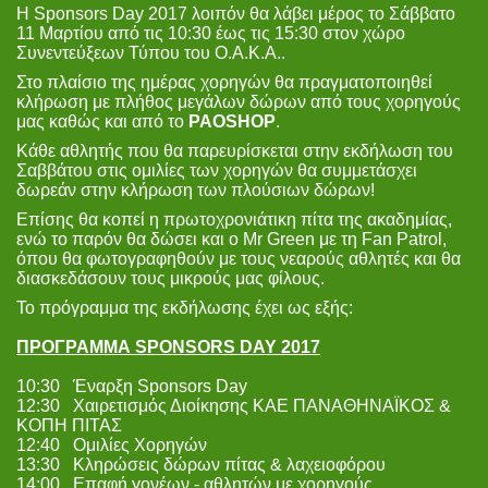
Η Sponsors Day 2017 λοιπόν θα λάβει μέρος το Σάββατο
11 Μαρτίου από τις 10:30 έως τις 15:30 στον χώρο
Συνεντεύξεων Τύπου του Ο.Α.Κ.Α..
Στο πλαίσιο της ημέρας χορηγών θα πραγματοποιηθεί
κλήρωση με πλήθος μεγάλων δώρων από τους χορηγούς
μας καθώς και από το
PAOSHOP
.
Κάθε αθλητής που θα παρευρίσκεται στην εκδήλωση του
Σαββάτου στις ομιλίες των χορηγών θα συμμετάσχει
δωρεάν στην κλήρωση των πλούσιων δώρων!
Επίσης θα κοπεί η πρωτοχρονιάτικη πίτα της ακαδημίας,
ενώ το παρόν θα δώσει και ο Mr Green με τη Fan Patrol,
όπου θα φωτογραφηθούν με τους νεαρούς αθλητές και θα
διασκεδάσουν τους μικρούς μας φίλους.
Το πρόγραμμα της εκδήλωσης έχει ως εξής:
ΠΡΟΓΡΑΜΜΑ SPONSORS DAY 2017
10:30 Έναρξη Sponsors Day
12:30 Χαιρετισμός Διοίκησης ΚΑΕ ΠΑΝΑΘΗΝΑΪΚΟΣ &
ΚΟΠΗ ΠΙΤΑΣ
12:40 Ομιλίες Χορηγών
13:30 Κληρώσεις δώρων πίτας & λαχειοφόρου
14:00 Επαφή γονέων - αθλητών με χορηγούς