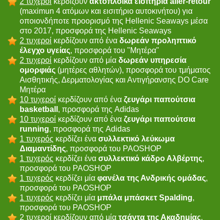
2 τυχεροί
κερδίζουν
ακτοπλοϊκά εισιτήρια aller-retour
(maximun 4 ατόμων και εισιτήριο αυτοκινήτου) για
οποιονδήποτε προορισμό της Hellenic Seaways μέσα
στο 2017, προσφορά της Hellenic Seaways
2 τυχεροί
κερδίζουν από ένα
δωρεάν προληπτικό
έλεγχο υγείας
, προσφορά του "Μητέρα"
2 τυχεροί
κερδίζουν από μία
δωρεάν υπηρεσία
ομορφιάς
(μητέρες αθλητών), προσφορά του τμήματος
Αισθητικής, Δερματολογίας και Αντιγήρανσης DO Care
Μητέρα
10 τυχεροί
κερδίζουν από ένα
ζευγάρι παπούτσια
basketball
, προσφορά της Adidas
10 τυχεροί
κερδίζουν από ένα
ζευγάρι παπούτσια
running
, προσφορά της Adidas
1 τυχερός
κερδίζει ένα
συλλεκτικό λεύκωμα
Διαμαντίδης
, προσφορά του PAOSHOP
1 τυχερός
κερδίζει ένα
συλλεκτικό κάδρο Αλβέρτης
,
προσφορά του PAOSHOP
1 τυχερός
κερδίζει μία
φανέλα της Ανδρικής ομάδας
,
προσφορά του PAOSHOP
1 τυχερός
κερδίζει μία
μπάλα μπάσκετ Spalding
,
προσφορά του PAOSHOP
2 τυχερoί
κερδίζουν από μία
τσάντα της Ακαδημίας
,