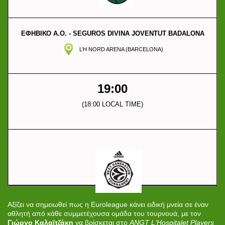
ΕΦΗΒΙΚΟ Α.Ο. - SEGUROS DIVINA JOVENTUT BADALONA
L’H NORD ARENA (BARCELONA)
19:00
(18:00 LOCAL TIME)
Αξίζει να σημειωθεί πως η Euroleague κάνει ειδική μνεία σε έναν
αθλητή από κάθε συμμετέχουσα ομάδα του τουρνουά, με τον
Γιώργο Καλαϊτζάκη
να βρίσκεται στο
ANGT L'Hospitalet Players