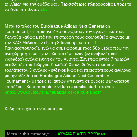
to Watch
για την ομάδα μας. Περισσότερες πληροφορίες μπορείτε
να δείτε πατώντας
εδώ
.
Μετά το τέλος του Euroleague Adidas Next Generation
Tournament, οι "πράσινοι" θα συνεχίσουν τον αγωνιστικό τους
Γολγοθά καθώς μετά την επιστροφή τους ακολουθεί ο αγώνας με
τον ΚΑΟ Μελισσίων (Τρίτη 8 Ιανουαρίου στο "Π.
Γιαννακόπουλος"), ενώ να σημειώσουμε πως δύο μέρες πριν την
αναχώρηση τους είχαν δώσει ακόμη έναν (εξ αναβολής και
νικηφόρο) αγώνα εναντίον του Αμύντα. Συνεπώς εντός 7 ημερών
οι αθλητές του Γιώργου Καλαϊτζή θα κληθούν να δώσουν
τουλάχιστον 5 αγώνες - ενδεχομένως και περισσότερους ανάλογα
με την εξέλιξη του Euroleague Adidas Next Generation
Tournament - με τρεις εξ' αυτών απέναντι σε ομάδες υψηλότατου
επιπέδου . Buto remonto ir vidaus apdailos darbų kainos
https://www.bustovizija.net/apdailos-darbu-kainos/
Καλή επιτυχία στην ομάδα μας!
More in this category:
« ΑΥΛΑΙΑ ΓΙΑ ΤΟ BP Xmas