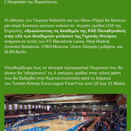
L'Hospitalet της Βαρκελώνης.
Οι αθλητές του Γιώργου Καλαϊτζή και του Νίκου Ρήγγα θα δώσουν
μία σειρά δυνατών αγώνων ενάντια σε ισχυρές ομάδες U18 της
Ευρώπης,
εδραιώνοντας τις Ακαδημία της ΚΑΕ Παναθηναϊκός
στην ελίτ των Ακαδημιών μπάσκετ της Γηραιάς Ηπείρου
,
ανάμεσα σε αυτές των FC Barcelona Lassa, Real Madrid,
Joventut Badalona, CSKA Moscow, Union Olimpija Ljubljana, και
ALBA Berlin.
Υπενθυμίζουμε πως τα τέσσερα προκριματικά Τουρνουά που θα
γίνουν θα "οδηγήσουν" τις 4 νικήτριες ομάδες στην τελική φάση
που θα διεξαχθεί στην Κωσταντινούπολη κατά τη διάρκεια
του Turkish Airlines EuroLeague Final Four από 18 έως 21 Μαΐου.