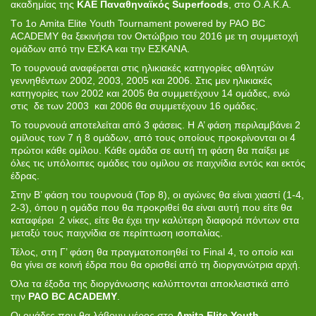
ακαδημίας της
KAE Παναθηναϊκός Superfoods
, στο Ο.Α.Κ.Α.
Tο 1ο Amita Elite Youth Tournament powered by PAO BC
ACADEMY θα ξεκινήσει τον Οκτώβριο του 2016 με τη συμμετοχή
ομάδων από την ΕΣΚΑ και την ΕΣΚΑΝΑ.
Το τουρνουά αναφέρεται στις ηλικιακές κατηγορίες αθλητών
γεννηθέντων 2002, 2003, 2005 και 2006. Στις μεν ηλικιακές
κατηγορίες των 2002 και 2005 θα συμμετέχουν 14 ομάδες, ενώ
στις δε των 2003 και 2006 θα συμμετέχουν 16 ομάδες.
Το τουρνουά αποτελείται από 3 φάσεις. H Α’ φάση περιλαμβάνει 2
ομίλους των 7 ή 8 ομάδων, από τους οποίους προκρίνονται οι 4
πρώτοι κάθε ομίλου. Κάθε ομάδα σε αυτή τη φάση θα παίξει με
όλες τις υπόλοιπες ομάδες του ομίλου σε παιχνίδια εντός και εκτός
έδρας.
Στην Β’ φάση του τουρνουά (Top 8), οι αγώνες θα είναι χιαστί (1-4,
2-3), όπου η ομάδα που θα προκριθεί θα είναι αυτή που είτε θα
καταφέρει 2 νίκες, είτε θα έχει την καλύτερη διαφορά πόντων στα
μεταξύ τους παιχνίδια σε περίπτωση ισοπαλίας.
Τέλος, στη Γ’ φάση θα πραγματοποιηθεί το Final 4, το οποίο και
θα γίνει σε κοινή έδρα που θα ορισθεί από τη διοργανώτρια αρχή.
Όλα τα έξοδα της διοργάνωσης καλύπτονται αποκλειστικά από
την
PAO BC ACADEMY
.
Οι ομάδες που θα λάβουν μέρος στο
Amita Elite Youth