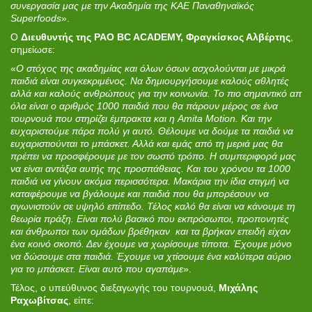
συνεργασία μας με την Ακαδημία της ΚΑΕ Παναθηναϊκός
Superfoods
».
Ο
Διευθυντής της PAO BC ACADEMY, Φραγκίσκος Αλβέρτης
,
σημείωσε:
«
Ο στόχος της ακαδημίας και όλων όσων ασχολούνται με μικρά
παιδιά είναι συγκεκριμένος. Να δημιουργήσουμε καλούς αθλητές
αλλά και καλούς ανθρώπους για την κοινωνία. Το πιο σημαντικό απ
όλα είναι ο αριθμός 1000 παιδιά που θα πάρουν μέρος σε ένα
τουρνουά που στηρίζει έμπρακτα και η Amita Motion. Και την
ευχαριστούμε πάρα πολύ γι αυτό. Θέλουμε να δούμε τα παιδιά να
ευχαριστιούνται το μπάσκετ. Αλλά και εμάς από τη μεριά μας θα
πρέπει να προσφέρουμε με τον σωστό τρόπο. Η συμπεριφορά μας
να είναι αντάξια αυτής της προσπάθειας. Και του χρόνου τα 1000
παιδιά να γίνουν ακόμα περισσότερα. Μακάρια την ίδια στιγμή να
καταφέρουμε να βγάλουμε και παιδιά που θα μπορέσουν να
αγωνιστούν σε υψηλό επίπεδο. Τέλος καλό θα είναι να κάνουμε τη
θεωρία πράξη. Είναι πολύ βασικό που εκπρόσωποι, προπονητές
και άνθρωποι των ομάδων βρέθηκαν και τα βρήκαν επειδή είχαν
ένα κοινό σκοπό. Δεν έχουμε να χωρίσουμε τίποτα. Έχουμε μόνο
να δώσουμε στα παιδιά. Έχουμε να χτίσουμε ένα καλύτερα αύριο
για το μπάσκετ. Είναι αυτό που αγαπάμε
».
Τέλος, ο υπεύθυνος διεξαγωγής του τουρνουά,
Μιχάλης
Ραχωβίτσας
, είπε: