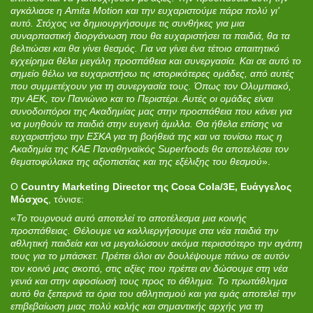
αγκάλιασε η Amita Motion και την ευχαριστούμε πάρα πολύ γι'
αυτό. Στόχος να δημιουργήσουμε τις συνθήκες για μια
συναρπαστική διοργάνωση που θα ευχαριστήσει τα παιδιά, θα τα
βελτιώσει και θα γίνει θεσμός. Για να γίνει ένα τέτοιο απαιτητικό
εγχείρημα θέλει μεγάλη προσπάθεια και συνεργασία. Και σε αυτό το
σημείο θέλω να ευχαριστήσω τις ιστορικότερες ομάδες, από αυτές
που συμμετέχουν για τη συνεργασία τους. Όπως τον Ολυμπιακό,
την ΑΕΚ, τον Πανιώνιο και το Περιστέρι. Αυτές οι ομάδες είναι
συνοδοιπόροι της Ακαδημίας μας στην προσπάθεια που κάνει για
να μυηθούν τα παιδιά στην ευγενή άμιλλα. Θα ήθελα επίσης να
ευχαριστήσω την ΕΣΚΑ για τη βοήθειά της και να τονίσω πως η
Ακαδημία της ΚΑΕ Παναθηναϊκός Superfoods θα αποτελέσει τον
θεματοφύλακα της αξιοπιστίας και της εξέλιξης του θεσμού
».
O
Country Marketing Director της Coca Cola/3Ε, Ευάγγελος
Μόσχος
, τόνισε:
«
Το τουρνουά αυτό αποτελεί το αποτέλεσμα μια κοινής
προσπάθειας. Θέλουμε να καλλιεργήσουμε στα νέα παιδιά την
αθλητική παιδεία και να μεγαλώσουν ακόμα περισσότερο την αγάπη
τους για το μπάσκετ. Πρέπει όλοι αν δουλέψουμε πάνω σε αυτόν
τον κοινό μας σκοπό, στις αξίες που πρέπει αν δώσουμε στη νέα
γενιά και στην αφοσίωσή τους προς το άθλημα. Το πρωτάθλημα
αυτό θα ξεπερνά τα όρια του αθλητισμού και για εμάς αποτελεί την
επιβεβαίωση μιας πολύ καλής και σημαντικής αρχής για τη