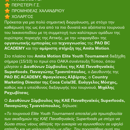
ΠΕΡΙΣΤΕΡΙ Γ.Σ.
ΠΡΟΜΗΘΕΑΣ ΧΑΛΑΝΔΡΙΟΥ
ΧΟΛΑΡΓΟΣ
Πρόκειται για μια πολύ σημαντική διοργάνωση, με στόχο την
καθιέρωσή της ως ένα από τα πιο δυνατά και αξιόπιστα τουρνουά
του λεκανοπεδίου με τη συμμετοχή των καλύτερων ομάδων της
ευρύτερης περιοχής της Αττικής, με την «σφραγίδα» της
οργανωτικής εμπειρίας
και
τεχνογνωσίας
της
PAO BC
ACADEMY
και την
αμέριστη στήριξη της Amita Motion
.
Στο πλαίσιο του
Amita Motion Elite Youth Tournament
διεξήχθη
σήμερα (15/10) το πρωί στο ΟΑΚΑ συνέντευξη Τύπου, όπου
μίλησαν ο
Διευθύνων Σύμβουλος της ΚΑΕ Παναθηναϊκός
Superfoods
,
Παναγιώτης Τριαντόπουλος
, ο Διευθυντής της
PAO BC ACADEMY, Φραγκίσκος Αλβέρτης
, ο
Country
Marketing Director της Coca Cola/3Ε
,
Ευάγγελος Μόσχος,
καθώς και ο υπεύθυνος διεξαγωγής του τουρνουά,
Μιχάλης
Ραχωβίτσας
.
Ο
Διευθύνων Σύμβουλος της ΚΑΕ Παναθηναϊκός Superfoods,
Παναγιώτης Τριαντόπουλος
, δήλωσε:
«
Το τουρνουά Elite Youth Tournament αποτελεί μία πρωτοβουλία
των ακαδημιών της ΚΑΕ Παναθηναϊκός Superfoods με στόχο να
δώσει στους νέους αθλητές την ευκαιρία να αγωνισθούν σε υψηλό
επίπεδο και να γαλουχηθούν με αξίες. Την προσπάθεια αυτή την