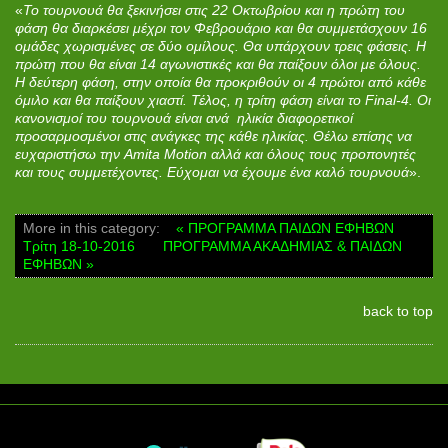
«
Το τουρνουά θα ξεκινήσει στις 22 Οκτωβρίου και η πρώτη του
φάση θα διαρκέσει μέχρι τον Φεβρουάριο και θα συμμετάσχουν 16
ομάδες χωρισμένες σε δύο ομίλους. Θα υπάρχουν τρεις φάσεις. Η
πρώτη που θα είναι 14 αγωνιστικές και θα παίξουν όλοι με όλους.
Η δεύτερη φάση, στην οποία θα προκριθούν οι 4 πρώτοι από κάθε
όμιλο και θα παίξουν χιαστί. Τέλος, η τρίτη φάση είναι το Final-4. Οι
κανονισμοί του τουρνουά είναι ανά ηλικία διαφορετικοί
προσαρμοσμένοι στις ανάγκες της κάθε ηλικίας. Θέλω επίσης να
ευχαριστήσω την Amita Motion αλλά και όλους τους προπονητές
και τους συμμετέχοντες. Εύχομαι να έχουμε ένα καλό τουρνουά
».
More in this category:
« ΠΡΟΓΡΑΜΜΑ ΠΑΙΔΩΝ ΕΦΗΒΩΝ
Τρίτη 18-10-2016
ΠΡΟΓΡΑΜΜΑ ΑΚΑΔΗΜΙΑΣ & ΠΑΙΔΩΝ
ΕΦΗΒΩΝ »
back to top