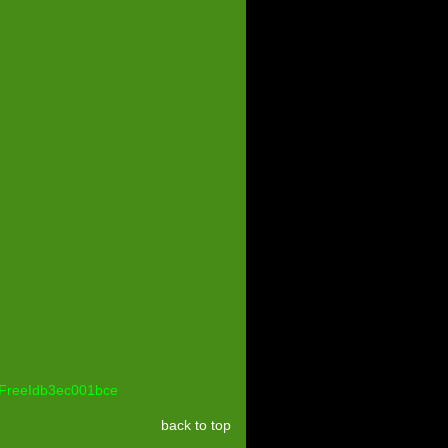
gFreeIdb3ec001bce
back to top