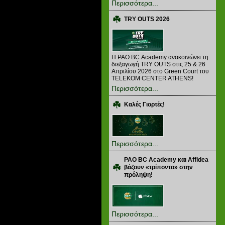
Περισσότερα...
TRY OUTS 2026
H PAO BC Academy ανακοινώνει τη
διεξαγωγή TRY OUTS στις 25 & 26
Απριλίου 2026 στο Green Court του
TELEKOM CENTER ATHENS!
Περισσότερα...
Καλές Γιορτές!
Περισσότερα...
PAO BC Academy και Affidea
βάζουν «τρίποντο» στην
πρόληψη!
Περισσότερα...