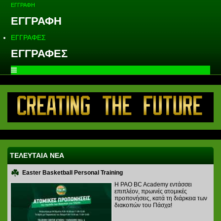
ΕΓΓΡΑΦΗ
ΕΓΓΡΑΦΗ
ΕΓΓΡΑΦΕΣ
ΕΓΓΡΑΦΕΣ
ΤΕΛΕΥΤΑΙΑ ΝΕΑ
Easter Basketball Personal Training
Η PAO BC Academy εντάσσει
επιπλέον, πρωινές ατομικές
προπονήσεις, κατά τη διάρκεια των
διακοπών του Πάσχα!