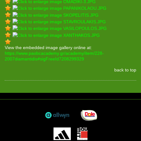
View the embedded image gallery online at:
https://www.paobcacademy.gr/academy/item/228-
2007diamantidis#sigFreeId7208299329
back to top