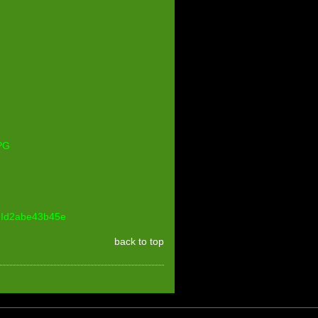
eeId2abe43b45e
back to top