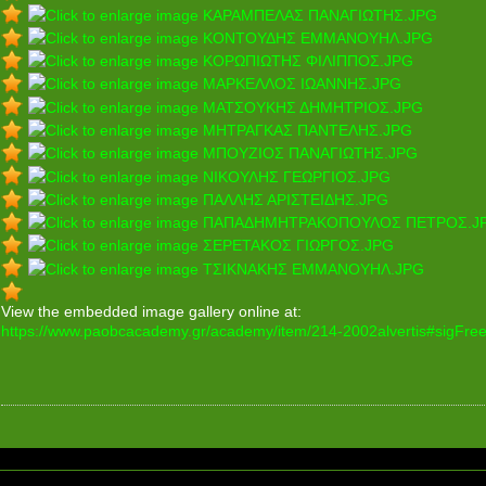
View the embedded image gallery online at:
https://www.paobcacademy.gr/academy/item/214-2002alvertis#sigFr