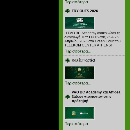
Περισσότερα...
TRY OUTS 2026
H PAO BC Academy ανακοινώνει τη
διεξαγωγή TRY OUTS στις 25 & 26
Απριλίου 2026 στο Green Court του
TELEKOM CENTER ATHENS!
Περισσότερα...
Καλές Γιορτές!
Περισσότερα...
PAO BC Academy και Affidea
βάζουν «τρίποντο» στην
πρόληψη!
Περισσότερα...