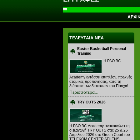
ΑΡΧΙ
ΤΕΛΕΥΤΑΙΑ ΝΕΑ
Easter Basketball Personal
Training
Η PAO BC
Academy εντάσσει επιπλέον, πρωινές
ατομικές προπονήσεις, κατά τη
διάρκεια των διακοπών του Πάσχα!
Περισσότερα...
TRY OUTS 2026
H PAO BC Academy ανακοινώνει τη
διεξαγωγή TRY OUTS στις 25 & 26
Απριλίου 2026 στο Green Court του
TELEKOM CENTER ATHENS!