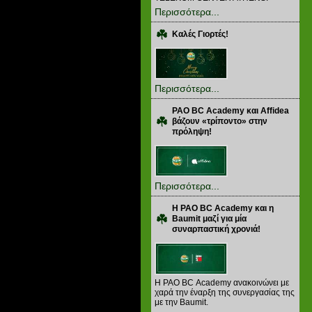
Περισσότερα...
Καλές Γιορτές!
Περισσότερα...
PAO BC Academy και Affidea
βάζουν «τρίποντο» στην
πρόληψη!
Περισσότερα...
Η PAO BC Academy και η
Baumit μαζί για μία
συναρπαστική χρονιά!
Η PAO BC Academy ανακοινώνει με
χαρά την έναρξη της συνεργασίας της
με την Baumit.